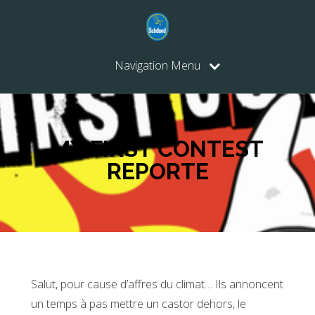
Navigation Menu
MY FIRST CONTEST
REPORTE
Salut, pour cause d’affres du climat… Ils annoncent
un temps à pas mettre un castor dehors, le