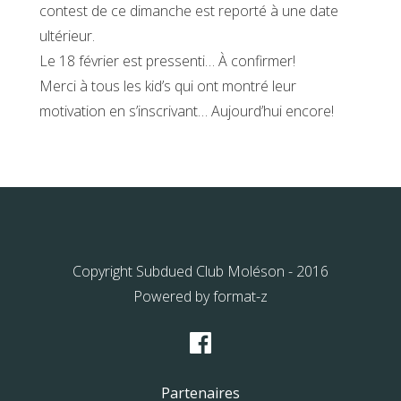
contest de ce dimanche est reporté à une date
ultérieur.
Le 18 février est pressenti… À confirmer!
Merci à tous les kid’s qui ont montré leur
motivation en s’inscrivant… Aujourd’hui encore!
Copyright Subdued Club Moléson - 2016
Powered by
format-z
Partenaires